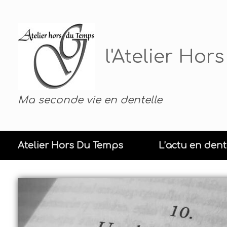
Skip
to
content
l'Atelier Ho
Ma seconde vie en dentelle
Atelier Hors Du Temps
L’actu en dent