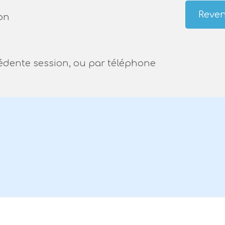
Reven
on
cédente session, ou par téléphone