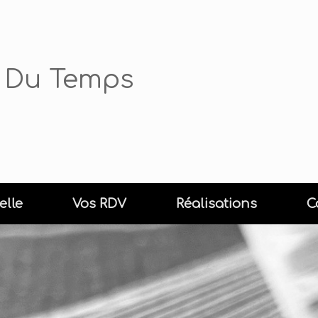
rs Du Temps
elle
Vos RDV
Réalisations
C